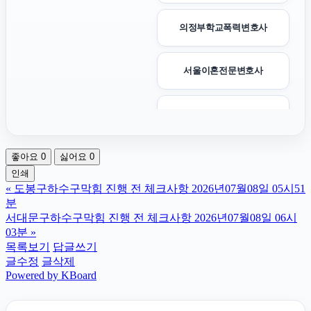
의정부학교폭력변호사
서울이혼전문변호사
인스타그램 팔로워 늘리기
좋아요
0
싫어요
0
강아지파양
인쇄
«
도봉구하수구막힘 진행 전 체크사항 2026년07월08일 05시51
의정부법률사무소
분
서대문구하수구막힘 진행 전 체크사항 2026년07월08일 06시
03분
»
인스타그램 좋아요 늘리기
목록보기
답글쓰기
글수정
글삭제
Powered by KBoard
평택이혼전문변호사