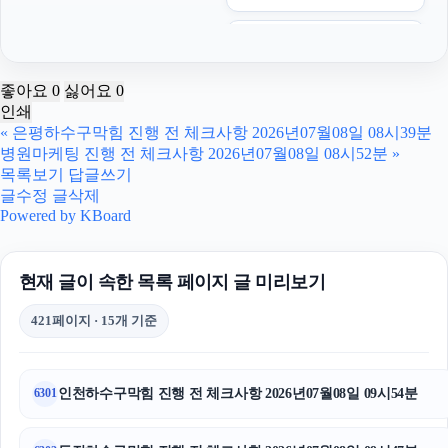
울산이혼전문변호사
이혼전문변호사
좋아요
0
싫어요
0
인쇄
울산이혼전문변호사
«
은평하수구막힘 진행 전 체크사항 2026년07월08일 08시39분
병원마케팅 진행 전 체크사항 2026년07월08일 08시52분
»
용인마약변호사
목록보기
답글쓰기
글수정
글삭제
소액결제
Powered by KBoard
서울마약전문변호사
현재 글이 속한 목록 페이지 글 미리보기
인스타그램 팔로워 늘리기
421페이지 · 15개 기준
부산휴대폰성지
서초음주운전변호사
인천하수구막힘 진행 전 체크사항 2026년07월08일 09시54분
6301
강아지파양