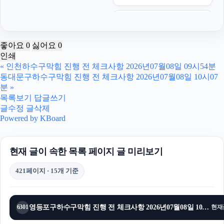
강아지보호소
강남이혼전문변호사
좋아요
0
싫어요
0
인쇄
서초음주운전변호사
«
인천하수구막힘 진행 전 체크사항 2026년07월08일 09시54분
동대문구하수구막힘 진행 전 체크사항 2026년07월08일 10시07
서울상간녀소송변호사
분
»
목록보기
답글쓰기
서초성범죄전문변호사
글수정
글삭제
Powered by KBoard
폰테크
현재 글이 속한 목록 페이지 글 미리보기
탐정사무소
421페이지 · 15개 기준
폰테크
의정부형사변호사
영등포구하수구막힘 진행 전 체크사항 2026년07월08일 10시00분
6301
현재
기아 EV3 장기렌트