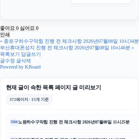
수원형사전문변호사
이혼전문변호사
좋아요
0
싫어요
0
인쇄
서초성범죄변호사
«
종로구하수구막힘 진행 전 체크사항 2026년07월08일 10시34분
부산휴대폰성지 진행 전 체크사항 2026년07월08일 10시46분
»
부천이혼전문변호사
목록보기
답글쓰기
글수정
글삭제
의정부변호사
Powered by KBoard
양육권
현재 글이 속한 목록 페이지 글 미리보기
영등포구하수구막힘
372페이지 · 15개 기준
의정부형사전문변호사
용인형사전문변호사
노원하수구막힘 진행 전 체크사항 2026년07월08일 11시25분
5566
강남상간소송변호사