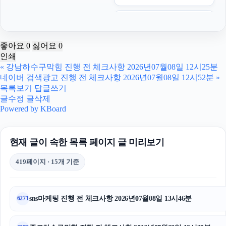
구미이혼전문변호사
인스타 좋아요 늘리기
좋아요
0
싫어요
0
인쇄
영등포구하수구막힘
«
강남하수구막힘 진행 전 체크사항 2026년07월08일 12시25분
네이버 검색광고 진행 전 체크사항 2026년07월08일 12시52분
»
수원이혼변호사
목록보기
답글쓰기
글수정
글삭제
애견파양
Powered by KBoard
대전이혼전문변호사
현재 글이 속한 목록 페이지 글 미리보기
위자료
419페이지 · 15개 기준
송파하수구막힘
의정부변호사
sns마케팅 진행 전 체크사항 2026년07월08일 13시46분
6271
서울암요양병원