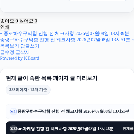
카니발 장기렌트
오렌지뱅크
좋아요
0
싫어요
0
인쇄
수원이혼전문변호사
«
종로하수구막힘 진행 전 체크사항 2026년07월08일 13시39분
중랑구하수구막힘 진행 전 체크사항 2026년07월08일 13시51분
»
흥신소
목록보기
답글쓰기
글수정
글삭제
의정부법무법인
Powered by KBoard
광진하수구막힘
현재 글이 속한 목록 페이지 글 미리보기
아고다할인코드
383페이지 · 15개 기준
김포공항주차대행
용산구하수구막힘
중랑구하수구막힘 진행 전 체크사항 2026년07월08일 13시51분
5731
마포하수구막힘
sns마케팅 진행 전 체크사항 2026년07월08일 13시46분
5732
현재글