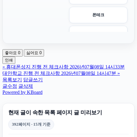
폰테크
용인마약변호사
좋아요
0
싫어요
0
강남마약전문변호사
인쇄
«
휴대폰성지 진행 전 체크사항 2026년07월08일 14시33분
수원형사변호사
대안학교 진행 전 체크사항 2026년07월08일 14시47분
»
목록보기
답글쓰기
글수정
글삭제
소액결제상품권
Powered by KBoard
용인이혼변호사
현재 글이 속한 목록 페이지 글 미리보기
392페이지 · 15개 기준
수원성범죄변호사