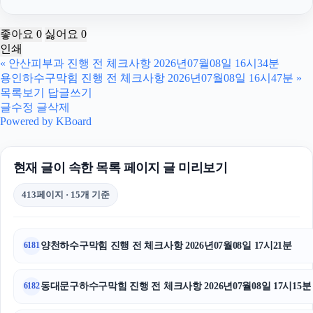
마포구하수구막힘
좋아요
0
싫어요
0
인쇄
서울상간녀소송변호사
«
안산피부과 진행 전 체크사항 2026년07월08일 16시34분
용인하수구막힘 진행 전 체크사항 2026년07월08일 16시47분
»
용인학교폭력변호사
목록보기
답글쓰기
글수정
글삭제
수원마약전문변호사
Powered by KBoard
상간남소송
현재 글이 속한 목록 페이지 글 미리보기
강아지보호소
413페이지 · 15개 기준
주택담보대출한도
김포공항주차대행
양천하수구막힘 진행 전 체크사항 2026년07월08일 17시21분
6181
이혼재산분할
동대문구하수구막힘 진행 전 체크사항 2026년07월08일 17시15분
6182
흥신소