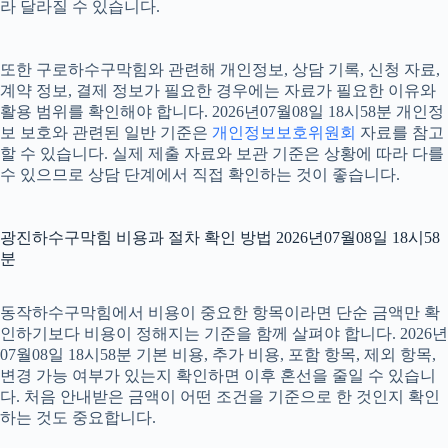
라 달라질 수 있습니다.
또한 구로하수구막힘와 관련해 개인정보, 상담 기록, 신청 자료,
계약 정보, 결제 정보가 필요한 경우에는 자료가 필요한 이유와
활용 범위를 확인해야 합니다. 2026년07월08일 18시58분 개인정
보 보호와 관련된 일반 기준은
개인정보보호위원회
자료를 참고
할 수 있습니다. 실제 제출 자료와 보관 기준은 상황에 따라 다를
수 있으므로 상담 단계에서 직접 확인하는 것이 좋습니다.
광진하수구막힘 비용과 절차 확인 방법 2026년07월08일 18시58
분
동작하수구막힘에서 비용이 중요한 항목이라면 단순 금액만 확
인하기보다 비용이 정해지는 기준을 함께 살펴야 합니다. 2026년
07월08일 18시58분 기본 비용, 추가 비용, 포함 항목, 제외 항목,
변경 가능 여부가 있는지 확인하면 이후 혼선을 줄일 수 있습니
다. 처음 안내받은 금액이 어떤 조건을 기준으로 한 것인지 확인
하는 것도 중요합니다.