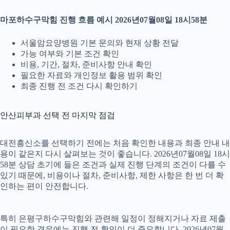
마포하수구막힘 진행 흐름 예시 2026년07월08일 18시58분
서울암요양병원 기본 문의와 현재 상황 전달
가능 여부와 기본 조건 확인
비용, 기간, 절차, 준비사항 안내 확인
필요한 자료와 개인정보 활용 범위 확인
최종 진행 전 조건 다시 확인하기
안산피부과 선택 전 마지막 점검
대전흥신소를 선택하기 전에는 처음 확인한 내용과 최종 안내 내
용이 같은지 다시 살펴보는 것이 좋습니다. 2026년07월08일 18시
58분 상담 초기에 들은 조건과 실제 진행 단계의 조건이 다를 수
있기 때문에, 비용이나 절차, 준비사항, 제한 사항은 한 번 더 확
인하는 편이 안전합니다.
특히 은평구하수구막힘와 관련해 일정이 정해지거나 자료 제출
이 필요한 경우에는 진행 전 확인이 더 중요합니다. 2026년07월