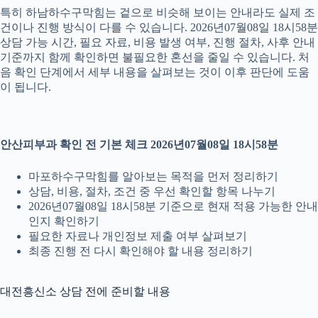
특히 하남하수구막힘는 겉으로 비슷해 보이는 안내라도 실제 조
건이나 진행 방식이 다를 수 있습니다. 2026년07월08일 18시58분
상담 가능 시간, 필요 자료, 비용 발생 여부, 진행 절차, 사후 안내
기준까지 함께 확인하면 불필요한 혼선을 줄일 수 있습니다. 처
음 확인 단계에서 세부 내용을 살펴보는 것이 이후 판단에 도움
이 됩니다.
안산피부과 확인 전 기본 체크 2026년07월08일 18시58분
마포하수구막힘를 알아보는 목적을 먼저 정리하기
상담, 비용, 절차, 조건 중 우선 확인할 항목 나누기
2026년07월08일 18시58분 기준으로 현재 적용 가능한 안내
인지 확인하기
필요한 자료나 개인정보 제출 여부 살펴보기
최종 진행 전 다시 확인해야 할 내용 정리하기
대전흥신소 상담 전에 준비할 내용