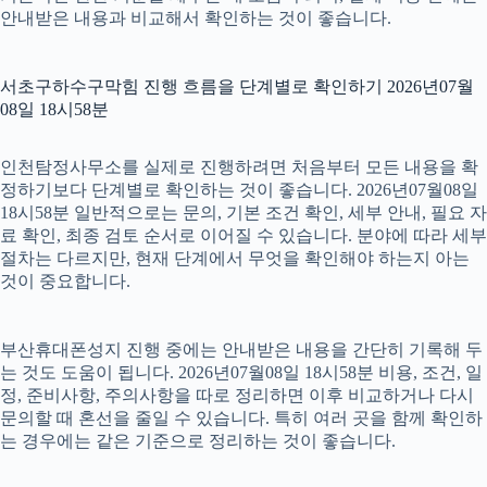
안내받은 내용과 비교해서 확인하는 것이 좋습니다.
서초구하수구막힘 진행 흐름을 단계별로 확인하기 2026년07월
08일 18시58분
인천탐정사무소를 실제로 진행하려면 처음부터 모든 내용을 확
정하기보다 단계별로 확인하는 것이 좋습니다. 2026년07월08일
18시58분 일반적으로는 문의, 기본 조건 확인, 세부 안내, 필요 자
료 확인, 최종 검토 순서로 이어질 수 있습니다. 분야에 따라 세부
절차는 다르지만, 현재 단계에서 무엇을 확인해야 하는지 아는
것이 중요합니다.
부산휴대폰성지 진행 중에는 안내받은 내용을 간단히 기록해 두
는 것도 도움이 됩니다. 2026년07월08일 18시58분 비용, 조건, 일
정, 준비사항, 주의사항을 따로 정리하면 이후 비교하거나 다시
문의할 때 혼선을 줄일 수 있습니다. 특히 여러 곳을 함께 확인하
는 경우에는 같은 기준으로 정리하는 것이 좋습니다.