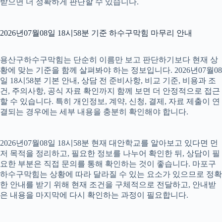
받으면 더 정확하게 판단할 수 있습니다.
2026년07월08일 18시58분 기준 하수구막힘 마무리 안내
용산구하수구막힘는 단순히 이름만 보고 판단하기보다 현재 상
황에 맞는 기준을 함께 살펴봐야 하는 정보입니다. 2026년07월08
일 18시58분 기본 안내, 상담 전 준비사항, 비교 기준, 비용과 조
건, 주의사항, 공식 자료 확인까지 함께 보면 더 안정적으로 접근
할 수 있습니다. 특히 개인정보, 계약, 신청, 결제, 자료 제출이 연
결되는 경우에는 세부 내용을 충분히 확인해야 합니다.
2026년07월08일 18시58분 현재 대안학교를 알아보고 있다면 먼
저 목적을 정리하고, 필요한 정보를 나누어 확인한 뒤, 상담이 필
요한 부분은 직접 문의를 통해 확인하는 것이 좋습니다. 마포구
하수구막힘는 상황에 따라 달라질 수 있는 요소가 있으므로 정확
한 안내를 받기 위해 현재 조건을 구체적으로 전달하고, 안내받
은 내용을 마지막에 다시 확인하는 과정이 필요합니다.