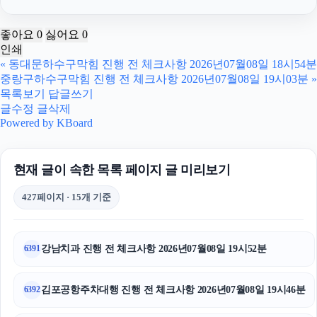
이혼변호사
좋아요
0
싫어요
0
인쇄
서초구하수구막힘
«
동대문하수구막힘 진행 전 체크사항 2026년07월08일 18시54분
중랑구하수구막힘 진행 전 체크사항 2026년07월08일 19시03분
»
의정부이혼전문변호사
목록보기
답글쓰기
글수정
글삭제
김해이혼전문변호사
Powered by KBoard
수원형사변호사
현재 글이 속한 목록 페이지 글 미리보기
주택담보대출한도
427페이지 · 15개 기준
아고다할인코드
강남마약전문변호사
강남치과 진행 전 체크사항 2026년07월08일 19시52분
6391
서초이혼전문변호사
김포공항주차대행 진행 전 체크사항 2026년07월08일 19시46분
6392
트립닷컴 할인코드