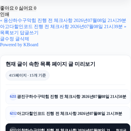
위자료
좋아요
0
싫어요
0
인쇄
수원이혼변호사
«
용산하수구막힘 진행 전 체크사항 2026년07월08일 21시29분
아고다할인코드 진행 전 체크사항 2026년07월08일 21시39분
»
인스타그램 좋아요
목록보기
답글쓰기
글수정
글삭제
탐정사무소
Powered by KBoard
채무통합대환대출
현재 글이 속한 목록 페이지 글 미리보기
의정부마약변호사
415페이지 · 15개 기준
수원상간소송변호사
의정부변호사
광진구하수구막힘 진행 전 체크사항 2026년07월08일 21시50분
6211
위자료
아고다할인코드 진행 전 체크사항 2026년07월08일 21시39분
6212
중랑구하수구막힘
인천하수구막힘 진행 전 체크사항 2026년07월08일 21시34분
6213
현재글