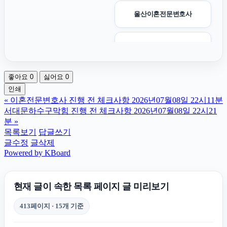
울산이혼전문변호사
이혼상담
좋아요
0
싫어요
0
서울성범죄변호사
인쇄
«
이혼전문변호사 진행 전 체크사항 2026년07월08일 22시11분
인스타그램 팔로워 구매
서대문하수구막힘 진행 전 체크사항 2026년07월08일 22시21
분
»
목록보기
답글쓰기
상간녀소송
글수정
글삭제
Powered by KBoard
서울암요양병원
현재 글이 속한 목록 페이지 글 미리보기
폰테크
413페이지 · 15개 기준