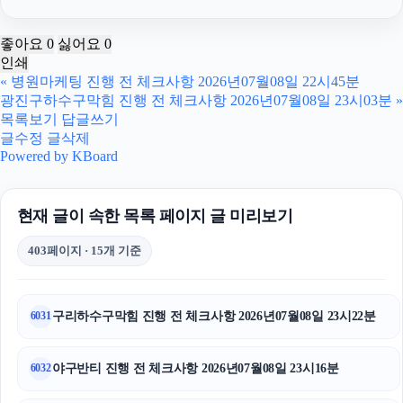
인스타 좋아요 늘리기
좋아요
0
싫어요
0
인쇄
동탄임플란트
«
병원마케팅 진행 전 체크사항 2026년07월08일 22시45분
광진구하수구막힘 진행 전 체크사항 2026년07월08일 23시03분
»
협의이혼
목록보기
답글쓰기
글수정
글삭제
수원형사전문변호사
Powered by KBoard
암요양병원
현재 글이 속한 목록 페이지 글 미리보기
광진구하수구막힘
403페이지 · 15개 기준
영등포구하수구막힘
고양이파양
구리하수구막힘 진행 전 체크사항 2026년07월08일 23시22분
6031
강남마약변호사
야구반티 진행 전 체크사항 2026년07월08일 23시16분
6032
상간남소송