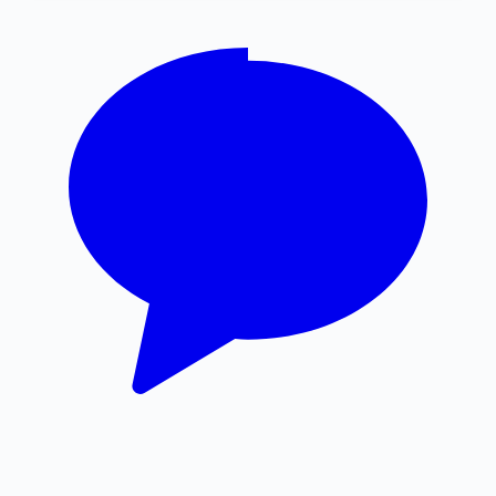
강남상간녀소송변호사
부산휴대폰성지
수원학교폭력변호사