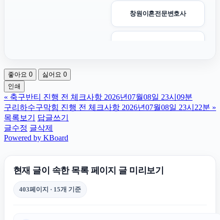
창원이혼전문변호사
대전흥신소
좋아요
0
싫어요
0
강아지보호소
인쇄
«
축구반티 진행 전 체크사항 2026년07월08일 23시09분
의정부변호사
구리하수구막힘 진행 전 체크사항 2026년07월08일 23시22분
»
목록보기
답글쓰기
글수정
글삭제
수원상간소송변호사
Powered by KBoard
인스타 좋아요 늘리기
현재 글이 속한 목록 페이지 글 미리보기
403페이지 · 15개 기준
청주이혼전문변호사