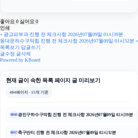
강남상간소송변호사
폰테크
좋아요
0
싫어요
0
인쇄
남양주변호사
«
광교피부과 진행 전 체크사항 2026년07월09일 01시39분
동대문하수구막힘 진행 전 체크사항 2026년07월09일 01시52분
»
인스타그램 좋아요 구매
목록보기
답글쓰기
글수정
글삭제
인천흥신소
Powered by KBoard
카니발 장기렌트
현재 글이 속한 목록 페이지 글 미리보기
이혼변호사
404페이지 · 15개 기준
수원변호사
인스타 좋아요
광진구하수구막힘 진행 전 체크사항 2026년07월09일 02시39분
6046
강아지보호소
축구반티 진행 전 체크사항 2026년07월09일 02시32분
6047