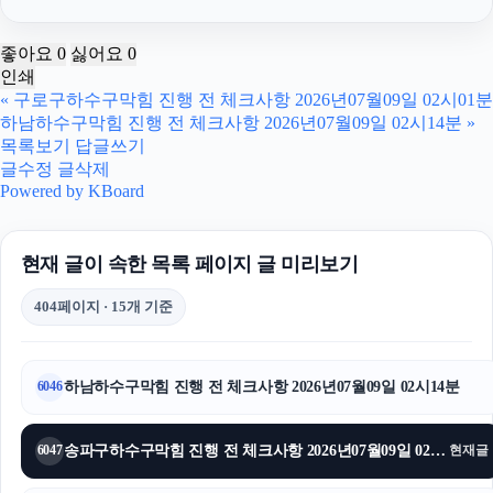
인스타그램 팔로워
좋아요
0
싫어요
0
인쇄
인스타 팔로워 구매
«
구로구하수구막힘 진행 전 체크사항 2026년07월09일 02시01분
하남하수구막힘 진행 전 체크사항 2026년07월09일 02시14분
»
이혼상담
목록보기
답글쓰기
글수정
글삭제
용인형사변호사
Powered by KBoard
인스타 좋아요
현재 글이 속한 목록 페이지 글 미리보기
서초이혼변호사
404페이지 · 15개 기준
영등포하수구막힘
대구이혼전문변호사
하남하수구막힘 진행 전 체크사항 2026년07월09일 02시14분
6046
고양이보호소
송파구하수구막힘 진행 전 체크사항 2026년07월09일 02시12분
6047
현재글
의정부변호사