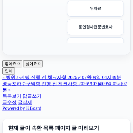
위자료
용인형사전문변호사
인스타 좋아요 구매
좋아요
0
싫어요
0
인스타그램 좋아요
인쇄
«
병원마케팅 진행 전 체크사항 2026년07월09일 04시49분
인스타그램 팔로워 늘리기
영등포하수구막힘 진행 전 체크사항 2026년07월09일 05시07
분
»
목록보기
답글쓰기
고양이파양
글수정
글삭제
Powered by KBoard
파양보호소
현재 글이 속한 목록 페이지 글 미리보기