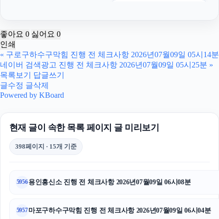
도지티켓
수원형사전문변호사
좋아요
0
싫어요
0
인쇄
광진구하수구막힘
«
구로구하수구막힘 진행 전 체크사항 2026년07월09일 05시14분
네이버 검색광고 진행 전 체크사항 2026년07월09일 05시25분
»
강아지파양
목록보기
답글쓰기
글수정
글삭제
마약변호사
Powered by KBoard
서울음주운전변호사
현재 글이 속한 목록 페이지 글 미리보기
용인하수구막힘
398페이지 · 15개 기준
인스타 좋아요
서초구하수구막힘
용인흥신소 진행 전 체크사항 2026년07월09일 06시08분
5956
수원이혼전문변호사
마포구하수구막힘 진행 전 체크사항 2026년07월09일 06시04분
5957