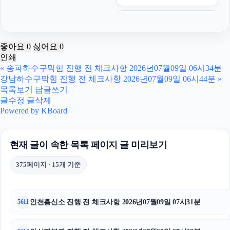
도지티켓
구로하수구막힘
좋아요
0
싫어요
0
인쇄
종로구하수구막힘
«
송파하수구막힘 진행 전 체크사항 2026년07월09일 06시34분
강남하수구막힘 진행 전 체크사항 2026년07월09일 06시44분
»
위자료
목록보기
답글쓰기
글수정
글삭제
이혼전문변호사
Powered by KBoard
싼타페 하이브리드 장기렌트
현재 글이 속한 목록 페이지 글 미리보기
동탄피부과
375페이지 · 15개 기준
톰티켓
서울음주운전변호사
인천흥신소 진행 전 체크사항 2026년07월09일 07시31분
5611
도봉하수구막힘