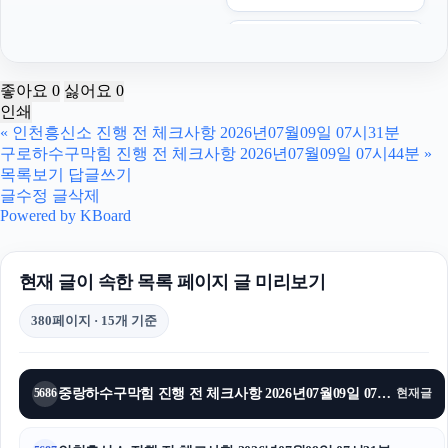
용인이혼변호사
폰테크
좋아요
0
싫어요
0
인쇄
구로하수구막힘
«
인천흥신소 진행 전 체크사항 2026년07월09일 07시31분
구로하수구막힘 진행 전 체크사항 2026년07월09일 07시44분
»
동대문구하수구막힘
목록보기
답글쓰기
글수정
글삭제
핸드폰소액결제
Powered by KBoard
마약변호사
현재 글이 속한 목록 페이지 글 미리보기
탐정사무소
380페이지 · 15개 기준
강아지파양
이혼전문변호사
중랑하수구막힘 진행 전 체크사항 2026년07월09일 07시38분
5686
현재글
폰테크