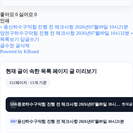
울산이혼전문변호사
좋아요
0
싫어요
0
인쇄
수원흥신소
«
용산하수구막힘 진행 전 체크사항 2026년07월09일 10시21분
양천구하수구막힘 진행 전 체크사항 2026년07월09일 10시32분
»
양천구하수구막힘
목록보기
답글쓰기
글수정
글삭제
상간소송
Powered by KBoard
트립닷컴할인코드
현재 글이 속한 목록 페이지 글 미리보기
폰테크
352페이지 · 15개 기준
고양이파양
수원이혼전문변호사
종로하수구막힘 진행 전 체크사항 2026년07월09일 10시26분
5266
현재글
탐정사무소
용산하수구막힘 진행 전 체크사항 2026년07월09일 10시21분
5267
평택이혼전문변호사