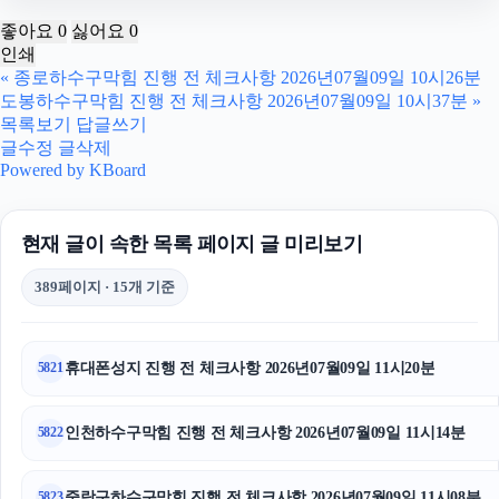
인스타그램 좋아요 구매
좋아요
0
싫어요
0
인쇄
구리하수구막힘
«
종로하수구막힘 진행 전 체크사항 2026년07월09일 10시26분
도봉하수구막힘 진행 전 체크사항 2026년07월09일 10시37분
»
인스타 팔로워 구매
목록보기
답글쓰기
글수정
글삭제
폰테크
Powered by KBoard
울산치과
현재 글이 속한 목록 페이지 글 미리보기
파양보호소
389페이지 · 15개 기준
강남성범죄전문변호사
대구이혼전문변호사
휴대폰성지 진행 전 체크사항 2026년07월09일 11시20분
5821
폰테크
인천하수구막힘 진행 전 체크사항 2026년07월09일 11시14분
5822
서초마약전문변호사
중랑구하수구막힘 진행 전 체크사항 2026년07월09일 11시08분
5823