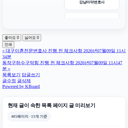
강남마약변호사
송파구하수구막힘
좋아요
0
싫어요
0
폰테크
인쇄
«
대구이혼전문변호사 진행 전 체크사항 2026년07월09일 11시
구리하수구막힘
34분
동작구하수구막힘 진행 전 체크사항 2026년07월09일 11시47
분
»
금천하수구막힘
목록보기
답글쓰기
글수정
글삭제
Powered by KBoard
시트파일
현재 글이 속한 목록 페이지 글 미리보기
조정이혼
405페이지 · 15개 기준
강아지파양