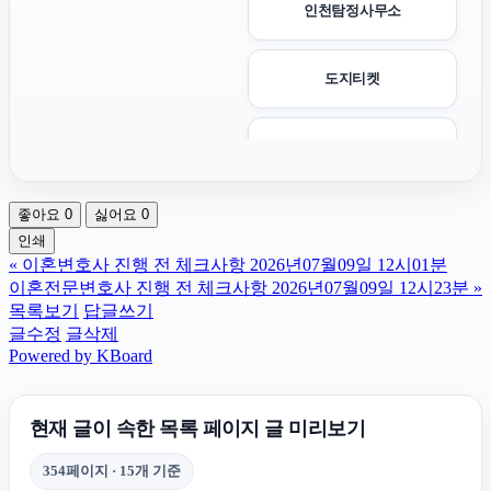
인천탐정사무소
도지티켓
애견파양
좋아요
0
싫어요
0
의정부형사변호사
인쇄
«
이혼변호사 진행 전 체크사항 2026년07월09일 12시01분
마약변호사
이혼전문변호사 진행 전 체크사항 2026년07월09일 12시23분
»
목록보기
답글쓰기
글수정
글삭제
수원피부과
Powered by KBoard
남양주이혼전문변호사
현재 글이 속한 목록 페이지 글 미리보기
354페이지 · 15개 기준
용인형사변호사