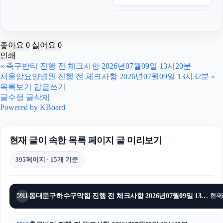
의정부이혼전문변호사
대전흥신소
좋아요
0
싫어요
0
인쇄
인스타 좋아요 구매
«
축구반티 진행 전 체크사항 2026년07월09일 13시20분
서울암요양병원 진행 전 체크사항 2026년07월09일 13시32분
»
서울마약전문변호사
목록보기
답글쓰기
글수정
글삭제
은평하수구막힘
Powered by KBoard
이혼재산분할
현재 글이 속한 목록 페이지 글 미리보기
흥신소
395페이지 · 15개 기준
암요양병원
부산휴대폰성지
동대문구하수구막힘 진행 전 체크사항 2026년07월09일 13시26분
5911
현재
강남음주운전변호사