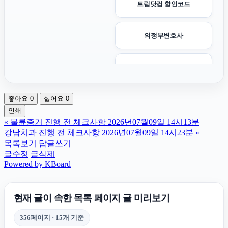
트립닷컴 할인코드
의정부변호사
구로하수구막힘
좋아요
0
싫어요
0
도지티켓
인쇄
«
불륜증거 진행 전 체크사항 2026년07월09일 14시13분
강남마약변호사
강남치과 진행 전 체크사항 2026년07월09일 14시23분
»
목록보기
답글쓰기
글수정
글삭제
카니발 장기렌트
Powered by KBoard
인스타 팔로워 구매
현재 글이 속한 목록 페이지 글 미리보기
356페이지 · 15개 기준
대구이혼전문변호사