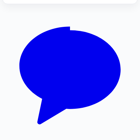
채무통합대환대출
인스타 팔로워 늘리기
마약변호사
서초성범죄변호사