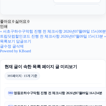
인천탐정사무소
울산치과
좋아요
0
싫어요
0
인쇄
중랑하수구막힘
«
서초구하수구막힘 진행 전 체크사항 2026년07월09일 15시00분
트립닷컴할인코드 진행 전 체크사항 2026년07월09일 15시13분
»
인스타 좋아요
목록보기
답글쓰기
글수정
글삭제
구로구하수구막힘
Powered by KBoard
이혼변호사
현재 글이 속한 목록 페이지 글 미리보기
인스타 좋아요 늘리기
395페이지 · 15개 기준
대전흥신소
용인마약전문변호사
영등포하수구막힘 진행 전 체크사항 2026년07월09일 16시34분
5911
대전이혼전문변호사