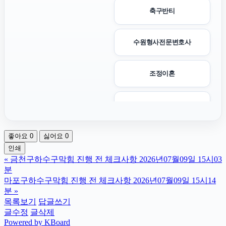
축구반티
수원형사전문변호사
조정이혼
인스타그램 팔로워
좋아요
0
싫어요
0
고양이보호소
인쇄
«
금천구하수구막힘 진행 전 체크사항 2026년07월09일 15시03
인스타그램 팔로워 구매
분
마포구하수구막힘 진행 전 체크사항 2026년07월09일 15시14
분
»
유방암요양병원
목록보기
답글쓰기
글수정
글삭제
Powered by KBoard