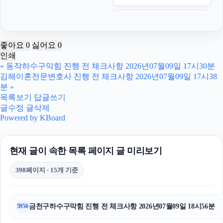
폰테크
핸드폰소액결제
좋아요
0
싫어요
0
인쇄
이혼변호사
«
동작하수구막힘 진행 전 체크사항 2026년07월09일 17시30분
김해이혼전문변호사 진행 전 체크사항 2026년07월09일 17시38
창원이혼전문변호사
분
»
목록보기
답글쓰기
야구반티
글수정
글삭제
Powered by KBoard
부산흥신소
현재 글이 속한 목록 페이지 글 미리보기
용인마약변호사
398페이지 · 15개 기준
용인형사변호사
이혼전문변호사
금천구하수구막힘 진행 전 체크사항 2026년07월09일 18시56분
5956
인스타 좋아요