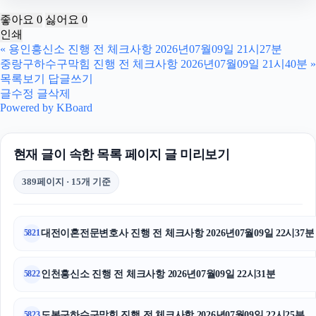
구미이혼전문변호사
좋아요
0
싫어요
0
인쇄
흥신소
«
용인흥신소 진행 전 체크사항 2026년07월09일 21시27분
중랑구하수구막힘 진행 전 체크사항 2026년07월09일 21시40분
»
김포공항주차대행
목록보기
답글쓰기
글수정
글삭제
부산흥신소
Powered by KBoard
싼타페 하이브리드 장기렌트
현재 글이 속한 목록 페이지 글 미리보기
남양주변호사
389페이지 · 15개 기준
소액결제
흥신소
대전이혼전문변호사 진행 전 체크사항 2026년07월09일 22시37분
5821
흥신소
인천흥신소 진행 전 체크사항 2026년07월09일 22시31분
5822
서울성범죄전문변호사
도봉구하수구막힘 진행 전 체크사항 2026년07월09일 22시25분
5823