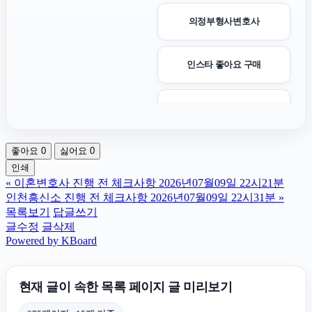
의정부형사변호사
인스타 좋아요 구매
용인이혼변호사
좋아요
0
싫어요
0
장기렌트
인쇄
«
이혼변호사 진행 전 체크사항 2026년07월09일 22시21분
용인마약변호사
인천흥신소 진행 전 체크사항 2026년07월09일 22시31분
»
목록보기
답글쓰기
글수정
글삭제
서대문구하수구막힘
Powered by KBoard
대구이혼전문변호사
현재 글이 속한 목록 페이지 글 미리보기