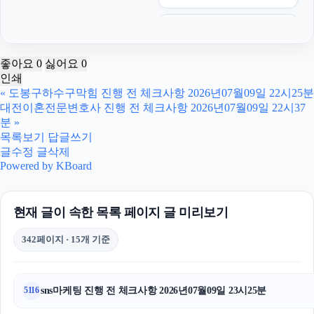
톰티켓
구로하수구막힘
좋아요
0
싫어요
0
인쇄
의정부학교폭력변호사
«
도봉구하수구막힘 진행 전 체크사항 2026년07월09일 22시25분
대전이혼전문변호사 진행 전 체크사항 2026년07월09일 22시37
강남상간녀소송변호사
분
»
목록보기
답글쓰기
서울이혼변호사
글수정
글삭제
Powered by KBoard
용인변호사
현재 글이 속한 목록 페이지 글 미리보기
용인학교폭력변호사
342페이지 · 15개 기준
주택담보대출
종로구하수구막힘
sns마케팅 진행 전 체크사항 2026년07월09일 23시25분
5116
이혼재산분할