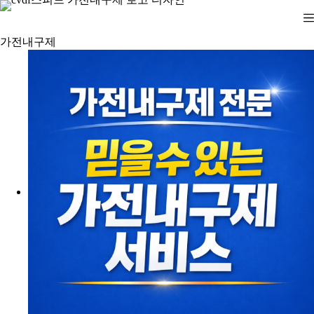
본
문
으
가전내구제
로
건
너
뛰
기